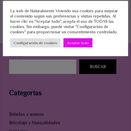
La web de Naturalmente Viviendo usa cookies para mejorar
el contenido según sus preferencias y visitas repetidas. Al
hacer clic en "Aceptar todo", acepta el uso de TODAS las
cookies. Sin embargo, puede visitar "Configuración de
Paginación
cookies" para proporcionar un consentimiento controlado.
de
1
2
Siguientes
entradas
Configuración de cookies
Aceptar todo
Buscar
BUSCAR
Categorias
Bebidas y zumos
Bricolaje y Manualidades