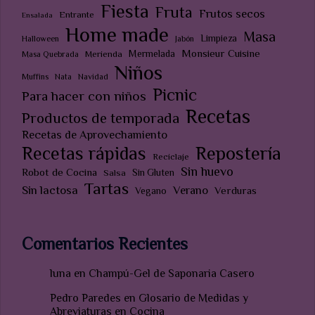
Fiesta
Fruta
Frutos secos
Entrante
Ensalada
Home made
Masa
Limpieza
Halloween
Jabón
Monsieur Cuisine
Mermelada
Merienda
Masa Quebrada
Niños
Muffins
Nata
Navidad
Picnic
Para hacer con niños
Recetas
Productos de temporada
Recetas de Aprovechamiento
Recetas rápidas
Repostería
Reciclaje
Sin huevo
Robot de Cocina
Sin Gluten
Salsa
Tartas
Sin lactosa
Verano
Verduras
Vegano
Comentarios Recientes
luna
en
Champú-Gel de Saponaria Casero
Pedro Paredes
en
Glosario de Medidas y
Abreviaturas en Cocina