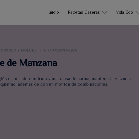
Inicio
Recetas Caseras
Vida Eco
POSTRES Y DULCES
0 COMENTARIOS
e de Manzana
glés elaborado con fruta y una masa de harina, mantequilla y azúcar.
 riquísimo, además de con un montón de combinaciones.