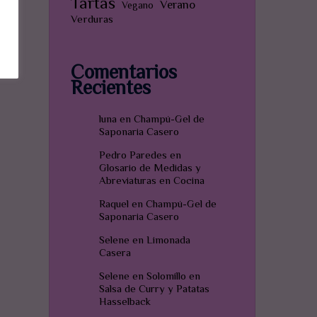
Tartas
Verano
Vegano
Verduras
Comentarios
Recientes
luna
en
Champú-Gel de
Saponaria Casero
Pedro Paredes
en
Glosario de Medidas y
Abreviaturas en Cocina
Raquel
en
Champú-Gel de
Saponaria Casero
Selene
en
Limonada
Casera
Selene
en
Solomillo en
Salsa de Curry y Patatas
Hasselback