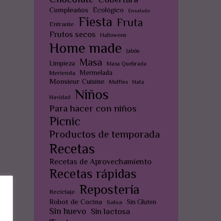
Cumpleaños
Ecológico
Ensalada
Fiesta
Fruta
Entrante
Frutos secos
Halloween
Home made
Jabón
Masa
Limpieza
Masa Quebrada
Mermelada
Merienda
Monsieur Cuisine
Muffins
Nata
Niños
Navidad
Para hacer con niños
Picnic
Productos de temporada
Recetas
Recetas de Aprovechamiento
Recetas rápidas
Repostería
Reciclaje
Robot de Cocina
Sin Gluten
Salsa
Sin huevo
Sin lactosa