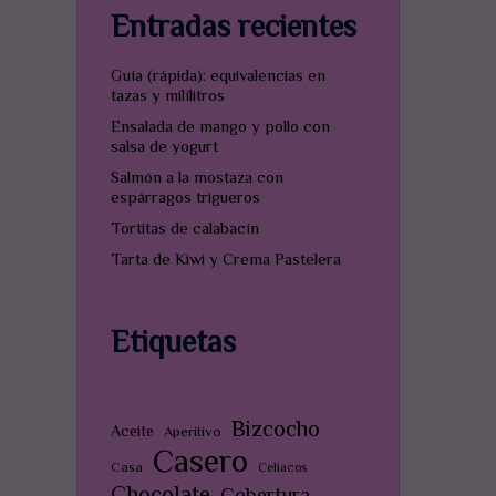
Entradas recientes
Guía (rápida): equivalencias en
tazas y milílitros
Ensalada de mango y pollo con
salsa de yogurt
Salmón a la mostaza con
espárragos trigueros
Tortitas de calabacín
Tarta de Kiwi y Crema Pastelera
Etiquetas
Bizcocho
Aceite
Aperitivo
Casero
Casa
Celiacos
Chocolate
Cobertura