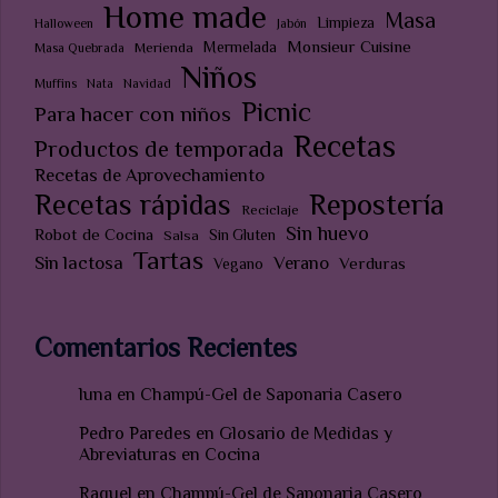
Home made
Masa
Limpieza
Halloween
Jabón
Monsieur Cuisine
Mermelada
Merienda
Masa Quebrada
Niños
Muffins
Nata
Navidad
Picnic
Para hacer con niños
Recetas
Productos de temporada
Recetas de Aprovechamiento
Recetas rápidas
Repostería
Reciclaje
Sin huevo
Robot de Cocina
Sin Gluten
Salsa
Tartas
Sin lactosa
Verano
Verduras
Vegano
Comentarios Recientes
luna
en
Champú-Gel de Saponaria Casero
Pedro Paredes
en
Glosario de Medidas y
Abreviaturas en Cocina
Raquel
en
Champú-Gel de Saponaria Casero