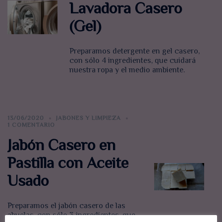
Lavadora Casero
(Gel)
Preparamos detergente en gel casero,
con sólo 4 ingredientes, que cuidará
nuestra ropa y el medio ambiente.
13/06/2020
JABONES Y LIMPIEZA
1 COMENTARIO
Jabón Casero en
Pastilla con Aceite
Usado
Preparamos el jabón casero de las
abuelas, con sólo 3 ingredientes, que