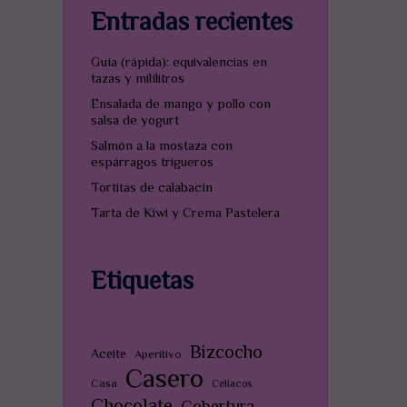
Entradas recientes
Guía (rápida): equivalencias en
tazas y milílitros
Ensalada de mango y pollo con
salsa de yogurt
Salmón a la mostaza con
espárragos trigueros
Tortitas de calabacín
Tarta de Kiwi y Crema Pastelera
Etiquetas
Bizcocho
Aceite
Aperitivo
Casero
Casa
Celiacos
Chocolate
Cobertura