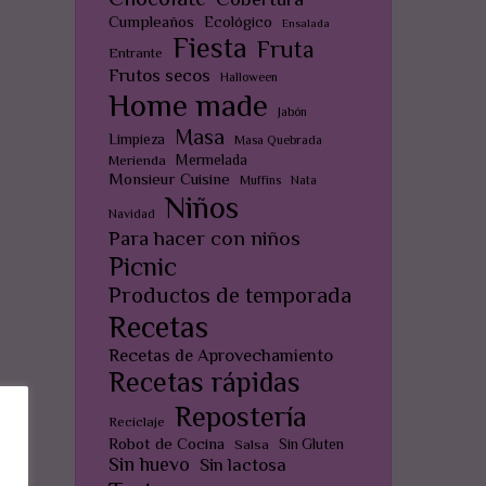
Cumpleaños
Ecológico
Ensalada
Fiesta
Fruta
Entrante
Frutos secos
Halloween
Home made
Jabón
Masa
Limpieza
Masa Quebrada
Mermelada
Merienda
Monsieur Cuisine
Muffins
Nata
Niños
Navidad
Para hacer con niños
Picnic
Productos de temporada
Recetas
Recetas de Aprovechamiento
Recetas rápidas
Repostería
Reciclaje
Robot de Cocina
Sin Gluten
Salsa
Sin huevo
Sin lactosa