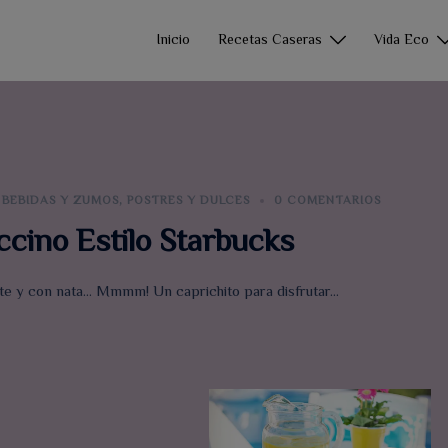
Inicio
Recetas Caseras
Vida Eco
BEBIDAS Y ZUMOS
,
POSTRES Y DULCES
0 COMENTARIOS
cino Estilo Starbucks
nte y con nata… Mmmm! Un caprichito para disfrutar…