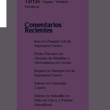
Tartas
Verano
Vegano
Verduras
Comentarios
Recientes
luna
en
Champú-Gel de
Saponaria Casero
Pedro Paredes
en
Glosario de Medidas y
Abreviaturas en Cocina
Raquel
en
Champú-Gel de
Saponaria Casero
Selene
en
Limonada
Casera
Selene
en
Solomillo en
Salsa de Curry y Patatas
Hasselback