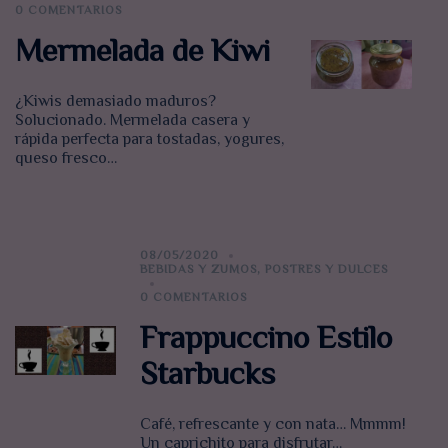
0 COMENTARIOS
Mermelada de Kiwi
¿Kiwis demasiado maduros?
Solucionado. Mermelada casera y
rápida perfecta para tostadas, yogures,
queso fresco…
08/05/2020
BEBIDAS Y ZUMOS
,
POSTRES Y DULCES
0 COMENTARIOS
Frappuccino Estilo
Starbucks
Café, refrescante y con nata… Mmmm!
Un caprichito para disfrutar…