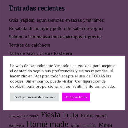
Entradas recientes
Guía (rápida): equivalencias en tazas y milílitros
Ensalada de mango y pollo con salsa de yogurt
Salmón a la mostaza con espárragos trigueros
Tortitas de calabacín
Tarta de Kiwi y Crema Pastelera
La web de Naturalmente Viviendo usa cookies para mejorar
el contenido según sus preferencias y visitas repetidas. Al
Etiquetas
hacer clic en "Aceptar todo", acepta el uso de TODAS las
cookies. Sin embargo, puede visitar "Configuración de
cookies" para proporcionar un consentimiento controlado.
Casero
Configuración de cookies
Aceptar todo
Bizcocho
Aceite
Aperitivo
Casa
Celiacos
Chocolate
Cobertura
Cumpleaños
Ecológico
Fiesta
Fruta
Frutos secos
Entrante
Ensalada
Home made
Masa
Limpieza
Halloween
Jabón