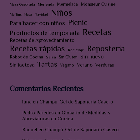
Monsieur Cuisine
Mermelada
Merienda
Masa Quebrada
Niños
Muffins
Nata
Navidad
Picnic
Para hacer con niños
Recetas
Productos de temporada
Recetas de Aprovechamiento
Recetas rápidas
Repostería
Reciclaje
Sin huevo
Robot de Cocina
Sin Gluten
Salsa
Tartas
Sin lactosa
Verano
Verduras
Vegano
Comentarios Recientes
luna
en
Champú-Gel de Saponaria Casero
Pedro Paredes
en
Glosario de Medidas y
Abreviaturas en Cocina
Raquel
en
Champú-Gel de Saponaria Casero