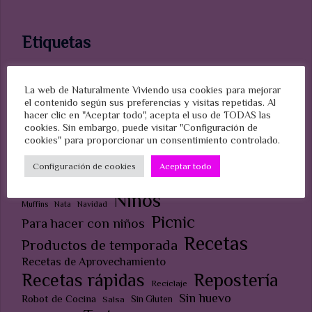
Etiquetas
La web de Naturalmente Viviendo usa cookies para mejorar
Casero
Bizcocho
el contenido según sus preferencias y visitas repetidas. Al
Aceite
Aperitivo
Casa
Celiacos
hacer clic en "Aceptar todo", acepta el uso de TODAS las
Chocolate
Cobertura
Cumpleaños
Ecológico
cookies. Sin embargo, puede visitar "Configuración de
Fiesta
Fruta
cookies" para proporcionar un consentimiento controlado.
Frutos secos
Entrante
Ensalada
Home made
Masa
Limpieza
Configuración de cookies
Aceptar todo
Halloween
Jabón
Monsieur Cuisine
Mermelada
Merienda
Masa Quebrada
Niños
Muffins
Nata
Navidad
Picnic
Para hacer con niños
Recetas
Productos de temporada
Recetas de Aprovechamiento
Recetas rápidas
Repostería
Reciclaje
Sin huevo
Robot de Cocina
Sin Gluten
Salsa