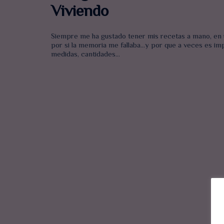
Viviendo
Siempre me ha gustado tener mis recetas a mano, en u
por si la memoria me fallaba…y por que a veces es imp
medidas, cantidades…