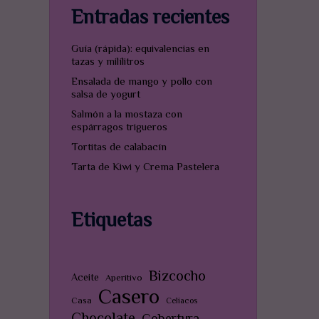
Entradas recientes
Guía (rápida): equivalencias en
tazas y milílitros
Ensalada de mango y pollo con
salsa de yogurt
Salmón a la mostaza con
espárragos trigueros
Tortitas de calabacín
Tarta de Kiwi y Crema Pastelera
Etiquetas
Bizcocho
Aceite
Aperitivo
Casero
Casa
Celiacos
Chocolate
Cobertura