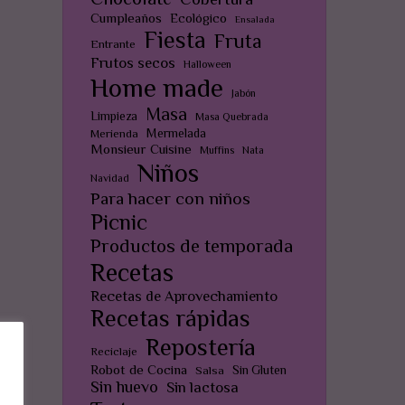
Cumpleaños
Ecológico
Ensalada
Fiesta
Fruta
Entrante
Frutos secos
Halloween
Home made
Jabón
Masa
Limpieza
Masa Quebrada
Mermelada
Merienda
Monsieur Cuisine
Muffins
Nata
Niños
Navidad
Para hacer con niños
Picnic
Productos de temporada
Recetas
Recetas de Aprovechamiento
Recetas rápidas
Repostería
Reciclaje
Robot de Cocina
Sin Gluten
Salsa
Sin huevo
Sin lactosa