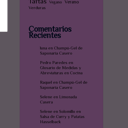
Tartas
Verano
Vegano
Verduras
Comentarios
Recientes
luna
en
Champú-Gel de
Saponaria Casero
Pedro Paredes
en
Glosario de Medidas y
Abreviaturas en Cocina
Raquel
en
Champú-Gel de
Saponaria Casero
Selene
en
Limonada
Casera
Selene
en
Solomillo en
Salsa de Curry y Patatas
Hasselback