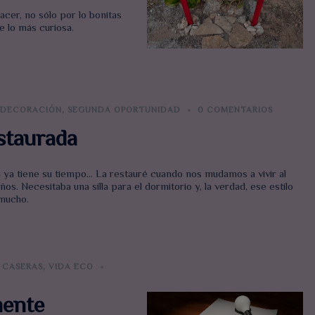
cer, no sólo por lo bonitas
e lo más curiosa.
DECORACIÓN
,
SEGUNDA OPORTUNIDAD
0 COMENTARIOS
estaurada
a ya tiene su tiempo… La restauré cuando nos mudamos a vivir al
s. Necesitaba una silla para el dormitorio y, la verdad, ese estilo
mucho.
 CASERAS
,
VIDA ECO
mente