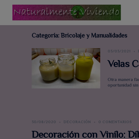
Saltar
al
contenido
Categoría:
Bricolaje y Manualidades
03/03/2021
Velas 
Otra manera fáci
oportunidad sin
30/08/2020
DECORACIÓN
0 COMENTARIOS
Decoración con Vinilo: Di