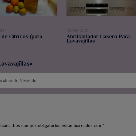
21
12/02/2021
 de Cítricos (para
Abrillantador Casero Para
Lavavajillas
avavajillas
»
turalmente Viviendo
icada.
Los campos obligatorios están marcados con
*