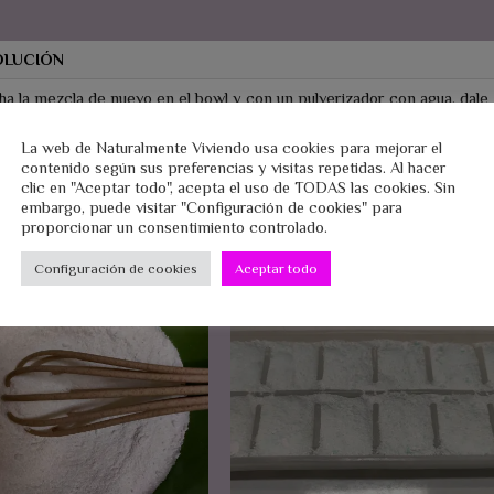
OLUCIÓN
ha la mezcla de nuevo en el bowl y con un pulverizador con agua, dale
lo un par de toques porque no queremos mojar, solo humedecer,
zcla rápido y en seguida pásalo al molde. Deja secar.
La web de Naturalmente Viviendo usa cookies para mejorar el
contenido según sus preferencias y visitas repetidas. Al hacer
 la tiene, puedes usarlas para lavados «lights» , vajilla que no esté muy
clic en "Aceptar todo", acepta el uso de TODAS las cookies. Sin
cia.
embargo, puede visitar "Configuración de cookies" para
proporcionar un consentimiento controlado.
Configuración de cookies
Aceptar todo