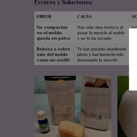
Errores y Soluciones:
ERROR
CAUSA
S
No compactan
Has sido muy lenta/o al
ec
en el molde,
pasar la mezcla al molde
so
queda en polvo
y se te ha secado.
me
Rebosa o sobre
Te has pasado añadiendo
No
sale del molde
jabón y has humedecido
su
como un souflé
demasiado la mezcla