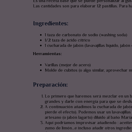
Es una receta base que se puede personalizar al gus
Las cantidades son para elaborar 12 pastillas. Para h
Ingredientes:
1 taza de carbonato de sodio (washing soda)
1/2 taza de ácido cítrico
1 cucharada de jabón (lavavajillas líquido, jabó
Herramientas:
Varillas (mejor de acero)
Molde de cubitos (o algo similar, aprovechar 
Preparación:
Lo primero que haremos será mezclar en un bol 
grandes y darle con energía para que se desh
A continuación añadimos la cucharada de jabón 
pierde el efecto). Podemos usar un lavavajilla
artesano (o jabón lagarto) diluido al baño Marí
Aquí podríamos improvisar añadiendo : aceite
zumo de limón…e incluso añadir otros ingredie