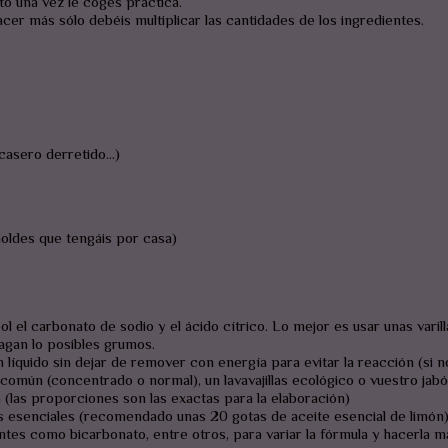
to una vez le coges práctica.
acer más sólo debéis multiplicar las cantidades de los ingredientes.
n casero derretido…)
moldes que tengáis por casa)
el carbonato de sodio y el ácido cítrico. Lo mejor es usar unas varill
agan lo posibles grumos.
líquido sin dejar de remover con energía para evitar la reacción (si n
s común (concentrado o normal), un lavavajillas ecológico o vuestro jab
a (las proporciones son las exactas para la elaboración)
s esenciales (recomendado unas 20 gotas de aceite esencial de limón)
ntes como bicarbonato, entre otros, para variar la fórmula y hacerla m