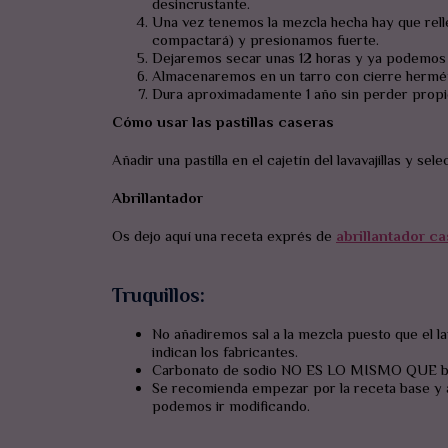
desincrustante.
Una vez tenemos la mezcla hecha hay que rell
compactará) y presionamos fuerte.
Dejaremos secar unas 12 horas y ya podemos 
Almacenaremos en un tarro con cierre hermét
Dura aproximadamente 1 año sin perder propi
Cómo usar las pastillas caseras
Añadir una pastilla en el cajetín del lavavajillas y se
Abrillantador
Os dejo aquí una receta exprés de
abrillantador c
Truquillos:
No añadiremos sal a la mezcla puesto que el la
indican los fabricantes.
Carbonato de sodio NO ES LO MISMO QUE bica
Se recomienda empezar por la receta base y a l
podemos ir modificando.