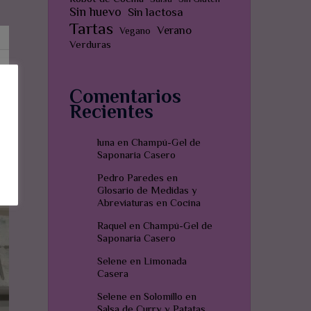
Sin huevo
Sin lactosa
Tartas
Verano
Vegano
Verduras
Comentarios
Recientes
luna
en
Champú-Gel de
Saponaria Casero
Pedro Paredes
en
Glosario de Medidas y
Abreviaturas en Cocina
Raquel
en
Champú-Gel de
Saponaria Casero
Selene
en
Limonada
Casera
Selene
en
Solomillo en
Salsa de Curry y Patatas