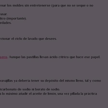
enar los moldes sin entretenerse (para que no se seque o no
usar.
ico (importante).
edades.
leccionar el ciclo de lavado que desees.
asero
. Aunque las pastillas llevan ácido cítrico que hace ese papel.
vavajillas ya debería tener su depósito del mismo lleno, tal y como
rbonato de sodio ni borato de sodio.
o máximo añadir el aceite de limón, una vez pillada la práctica