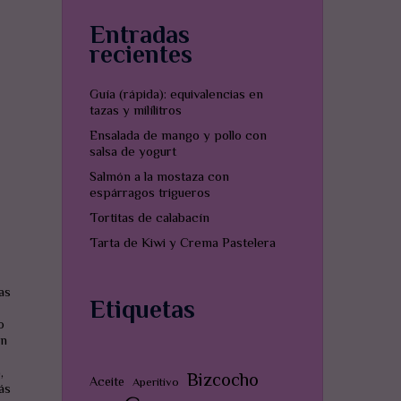
Entradas
recientes
Guía (rápida): equivalencias en
tazas y milílitros
Ensalada de mango y pollo con
salsa de yogurt
Salmón a la mostaza con
espárragos trigueros
Tortitas de calabacín
Tarta de Kiwi y Crema Pastelera
as
Etiquetas
o
ón
,
Bizcocho
Aceite
Aperitivo
ás