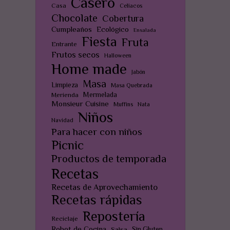
Casero
Casa
Celiacos
Chocolate
Cobertura
Cumpleaños
Ecológico
Ensalada
Fiesta
Fruta
Entrante
Frutos secos
Halloween
Home made
Jabón
Masa
Limpieza
Masa Quebrada
Mermelada
Merienda
Monsieur Cuisine
Muffins
Nata
Niños
Navidad
Para hacer con niños
Picnic
Productos de temporada
Recetas
Recetas de Aprovechamiento
Recetas rápidas
Repostería
Reciclaje
Robot de Cocina
Sin Gluten
Salsa